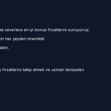
s severlere en iyi bonus fırsatlarını sunuyoruz.
çin her şeyden önemlidir.
ktır.
u fırsatlarını takip etmek ve uzman tavsiyeleri