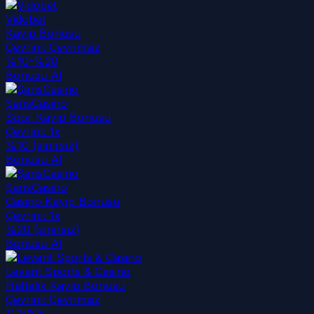
Vidobet
Kayıp Bonusu
Çevrim:
Çevrimsiz
%10-%20
Bonusu Al
ŞansCasino
Spor Kayıp Bonusu
Çevrim:
1x
%10 (sınırsız)
Bonusu Al
ŞansCasino
Casino Kayıp Bonusu
Çevrim:
1x
%20 (sınırsız)
Bonusu Al
Levant Sports & Casino
Haftalık Kayıp Bonusu
Çevrim:
Çevrimsiz
%1-%5