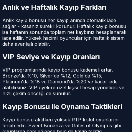
Anlık ve Haftalık Kayıp Farkları
Anlık kayıp bonusu her kayıp anında otomatik iade
sağlar - kasanız sürekli korunur. Haftalık kayıp bonusu
ise haftanın sonunda toplam net kaybınız hesaplanarak
iade edilir. Yüksek hacimli oyuncular için haftalık sistem
daha avantajlı olabilir.
VIP Seviye ve Kayıp Oranları
VIP programlarında kayıp bonusu kademeli artar.
Bronze'da %10, Silver'da %12, Gold'da %15,
Platinum'da %18 ve Diamond'da %20'ye kadar iade
alabilirsiniz. VIP üyelere özel kişisel hesap yöneticisi ve
hızlı çekim önceliği de sunulur.
Kayıp Bonusu ile Oynama Taktikleri
Kayıp bonusu aktifken yüksek RTP'li slot oyunlarını
tercih edin. Sweet Bonanza ve Gates of Olympus gibi
oyunlarda hem eğlence hem de kayıp telafisi