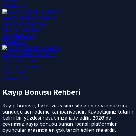
Bonusu Al
Levant Sports & Casino
Aylık Kayıp Bonusu
Çevrim:
Çevrimsiz
%2 (Diamond)
Bonusu Al
Levant Sports & Casino
Kayıp Bonusu
Çevrim:
Çevrimsiz
%10-%20
Bonusu Al
Kayıp Bonusu Rehberi
Kayıp bonusu, bahis ve casino sitelerinin oyuncularına
sunduğu geri ödeme kampanyasıdır. Kaybettiğiniz tutarın
belirli bir yüzdesi hesabınıza iade edilir. 2026'da
çevrimsiz kayıp bonusu sunan lisanslı platformlar
oyuncular arasında en çok tercih edilen sitelerdir.