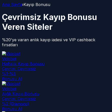
Ana Sayfa
›
Kayıp Bonusu
Çevrimsiz Kayıp Bonusu
Veren Siteler
%20'ye varan anlık kayıp iadesi ve VIP cashback
fırsatları
Vidobet
Haftalık Kayıp Bonusu
Çevrim:
Çevrimsiz
%1-%5
Bonusu Al
Vidobet
Aylık Kayıp Bonusu
Çevrim:
Çevrimsiz
%2 (Diamond)
Bonusu Al