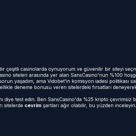
r çeşitli casinolarda oynuyorum ve güvenilir bir siteyi seç
 iyi casino siteleri arasında yer alan SansCasino'nun %100 
 sorun yaşadım, ama Vidobet'in komisyon iadesi politikası s
zellikle deneme bonusu veren sitelerdeki fırsatları deneyere
 mı diye test edin. Ben SansCasino'da %25 kripto çevrimsi
ı sitelerde
cevrim
şartları ağır olabilir, bu yüzden inceleyi