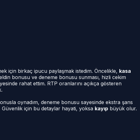
mek için birkaç ipucu paylaşmak istedim. Öncelikle,
kasa
hoşgeldin bonusu ve deneme bonusu sunması, hizli cekim
ayesinde rahat ettim. RTP oranlarını açıkça gösteren
k.
z bonusla oynadım, deneme bonusu sayesinde ekstra şans
n. Güvenlik için bu detaylar hayati, yoksa
kayıp
büyük olur.