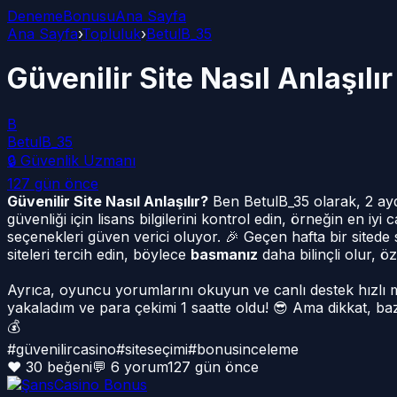
Deneme
Bonusu
Ana Sayfa
Ana Sayfa
›
Topluluk
›
BetulB_35
Güvenilir Site Nasıl Anlaşılır
B
BetulB_35
🔒 Güvenlik Uzmanı
127 gün önce
Güvenilir Site Nasıl Anlaşılır?
Ben BetulB_35 olarak, 2 aydı
güvenliği için lisans bilgilerini kontrol edin, örneğin en
seçenekleri güven verici oluyor. 🎉 Geçen hafta bir sitede
siteleri tercih edin, böylece
basmanız
daha bilinçli olur, ö
Ayrıca, oyuncu yorumlarını okuyun ve canlı destek hızlı
yakaladım ve para çekimi 1 saatte oldu! 😎 Ama dikkat, baz
💰
#
güvenilircasino
#
siteseçimi
#
bonusinceleme
❤️
30
beğeni
💬
6
yorum
127 gün önce